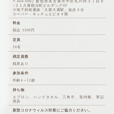
〒460-0002 愛知県名古屋市中区丸の内３丁目６
−２１久屋鍛冶町ビルヂング4F
※地下鉄桜通線「久屋大通駅」徒歩３分
スーパー・キッチュエビオ４階
料金
税込 3300円
定員
10名
残定員数
残席あり
参加条件
年齢4～12歳
持ち物
エプロン、ハンドタオル、三角巾、室内靴、筆記
用具
新型コロナウィルス対策にご協力ください。