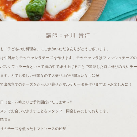
講師：香川 貴江
も「子どものお料理会」にご参加いただきありがとうございます。
月は牛乳からモッツァレラチーズを作ります。モッツァレラはフレッシュチーズの
、パスタフィラータといって湯の中で練り上げることで加熱した時に伸びの良いチー
ます。とても楽しい作業なので大盛り上がり間違いなし😊💓
て出来立てのチーズをたっぷり乗せたマルゲリータを作りますよ〜お楽しみに！
1日（金）22時よりご予約開始いたします～‼️
スンでお会いできますことをスタッフ一同楽しみにしております。
ENU≫
りのチーズを使ったトマトソースのピザ