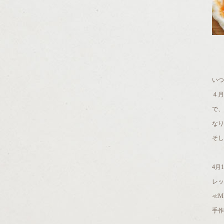
いつ
４
で
なり
そし
4月
レッ
≪M
手作