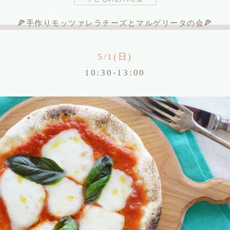
🍕手作りモッツァレラチーズとマルゲリータの会🍕
5/1(日)
10:30-13:00