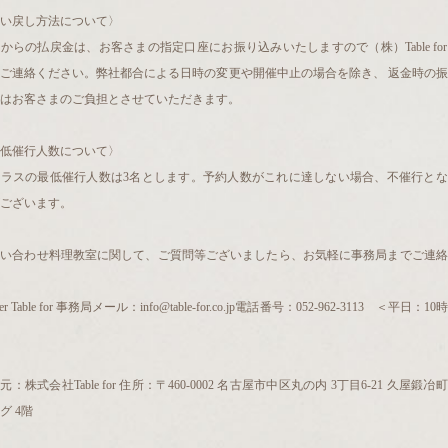
い戻し方法について〉
からの払戻金は、お客さまの指定口座にお振り込みいたしますので（株）Table fo
ご連絡ください。弊社都合による日時の変更や開催中止の場合を除き、 返金時の
はお客さまのご負担とさせていただきます。
低催行人数について〉
クラスの最低催行人数は3名とします。予約人数がこれに達しない場合、不催行とな
ございます。
問い合わせ料理教室に関して、ご質問等ございましたら、お気軽に事務局までご連絡
lier Table for 事務局メール：info@table-for.co.jp電話番号：052-962-3113 ＜平日：10
元：株式会社Table for 住所：〒460-0002 名古屋市中区丸の内 3丁目6-21 久屋鍛冶
グ 4階