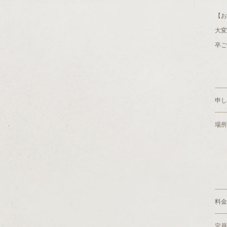
【お
大
卒ご
申し
場所
料金
定員