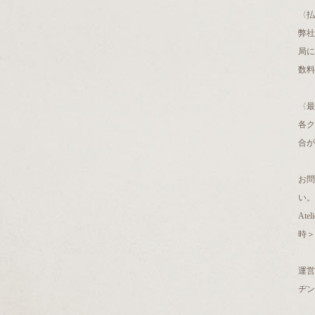
〈払
弊社
局に
数料
〈最
各
合が
お
い。
Ate
時＞
運営
ヂン