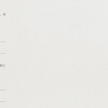
。何
冶町ビ