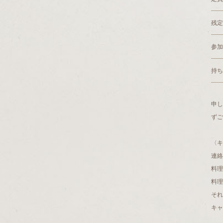
残定
参加
持ち
申
ずご
〈キ
連絡
料理
料理
それ
キャ