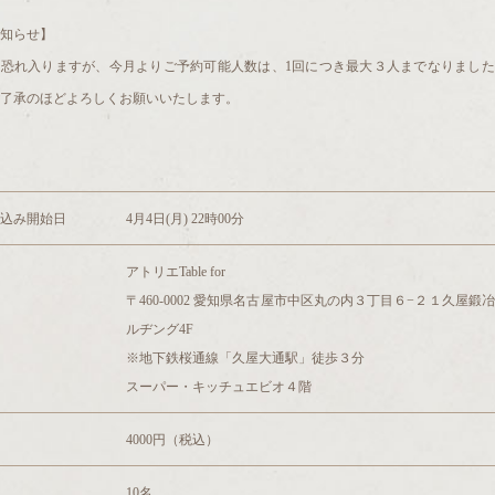
知らせ】
変恐れ入りますが、今月よりご予約可能人数は、1回につき最大３人までなりました
了承のほどよろしくお願いいたします。
込み開始日
4月4日(月) 22時00分
アトリエTable for
〒460-0002 愛知県名古屋市中区丸の内３丁目６−２１久屋鍛
ルヂング4F
※地下鉄桜通線「久屋大通駅」徒歩３分
スーパー・キッチュエビオ４階
4000円（税込）
10名