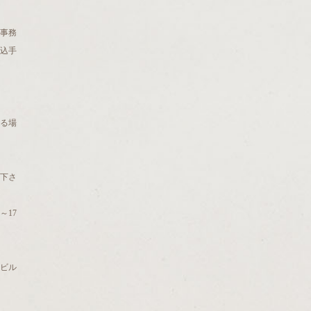
r事務
振込手
る場
下さ
時～17
町ビル