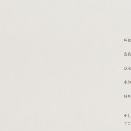
料金
定員
残定
参加
持ち
申
ずご