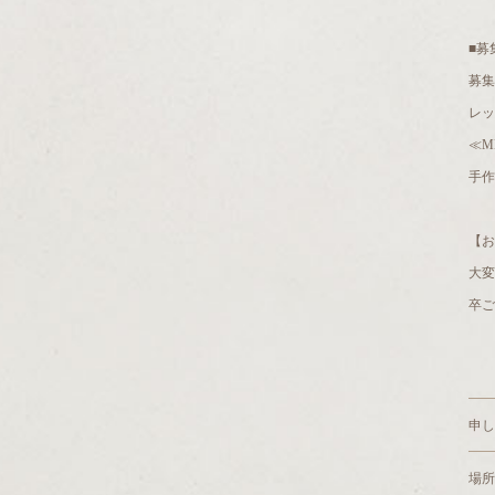
■募
募集
レッ
≪M
手作
【お
大
卒ご
申し
場所