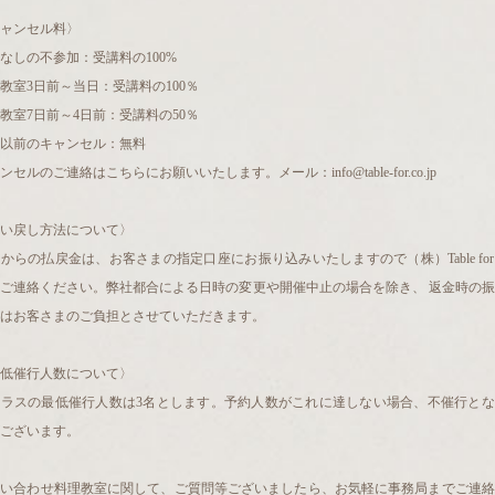
ャンセル料〉
なしの不参加：受講料の100%
教室3日前～当日：受講料の100％
教室7日前～4日前：受講料の50％
以前のキャンセル：無料
ンセルのご連絡はこちらにお願いいたします。メール：info@table-for.co.jp
い戻し方法について〉
からの払戻金は、お客さまの指定口座にお振り込みいたしますので（株）Table fo
ご連絡ください。弊社都合による日時の変更や開催中止の場合を除き、 返金時の
はお客さまのご負担とさせていただきます。
低催行人数について〉
クラスの最低催行人数は3名とします。予約人数がこれに達しない場合、不催行とな
ございます。
問い合わせ料理教室に関して、ご質問等ございましたら、お気軽に事務局までご連絡