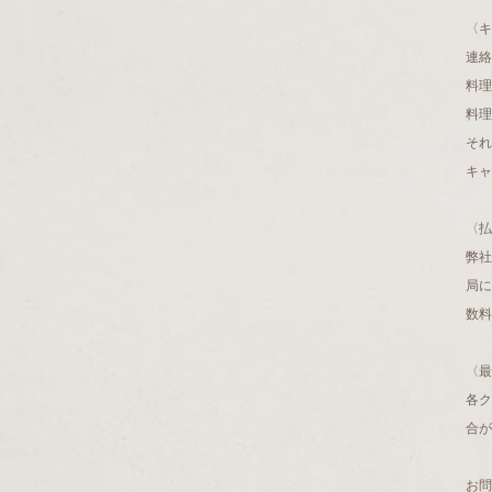
〈キ
連絡
料理
料理
それ
キャ
〈払
弊社
局に
数料
〈最
各
合が
お