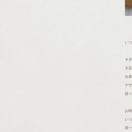
いつ
８月
大豆
出来
デザ
様々
お時
いつ
第一