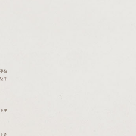
r事務
振込手
る場
下さ