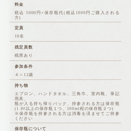
料金
税込 5000円+保存瓶代(税込1000円ご購入される
方)
定員
10名
残定員数
残席あり
参加条件
４～12歳
持ち物
エプロン、ハンドタオル、三角巾、室内靴、筆記
用具、
瓶が入る持ち帰りバック、持参される方は保存瓶
(1.8ℓ以上の保存瓶１つ、100ml程の保存瓶２つ)
※保存瓶を持参される方は消毒を済ませてご持参
ください
保存瓶について