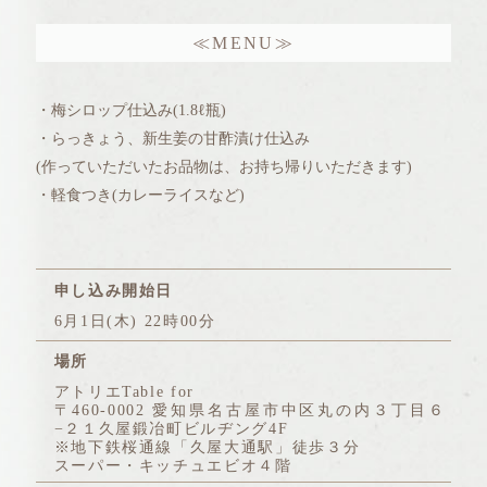
≪MENU≫
・梅シロップ仕込み(1.8ℓ瓶)
・らっきょう、新生姜の甘酢漬け仕込み
(作っていただいたお品物は、お持ち帰りいただきます)
・軽食つき(カレーライスなど)
申し込み開始日
6月1日(木) 22時00分
場所
アトリエTable for
〒460-0002 愛知県名古屋市中区丸の内３丁目６
−２１久屋鍛冶町ビルヂング4F
※地下鉄桜通線「久屋大通駅」徒歩３分
スーパー・キッチュエビオ４階