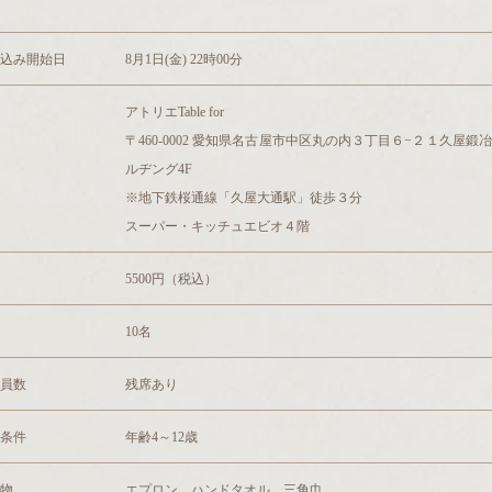
込み開始日
8月1日(金) 22時00分
アトリエTable for
〒460-0002 愛知県名古屋市中区丸の内３丁目６−２１久屋鍛
ルヂング4F
※地下鉄桜通線「久屋大通駅」徒歩３分
スーパー・キッチュエビオ４階
5500円（税込）
10名
員数
残席あり
条件
年齢4～12歳
物
エプロン、ハンドタオル、三角巾、