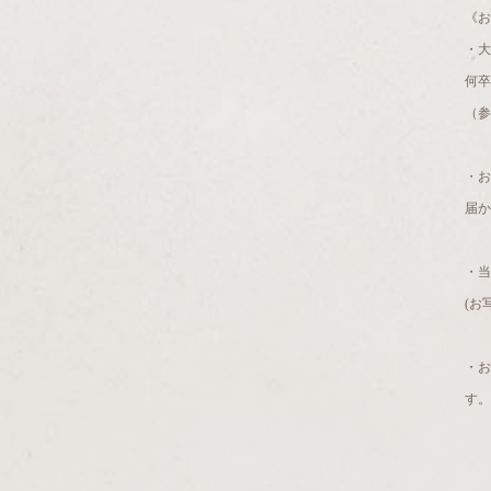
《お
・大
何卒
（参
・お
届か
・当
(お
・
す。