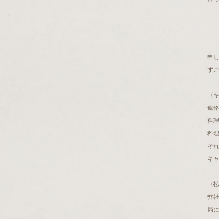
申
ずご
〈キ
連絡
料理
料理
それ
キャ
〈払
弊社
局に