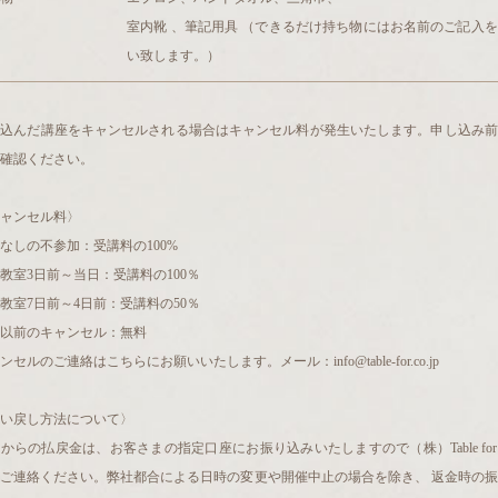
室内靴 、筆記用具 （できるだけ持ち物にはお名前のご記入
い致します。）
し込んだ講座をキャンセルされる場合はキャンセル料が発生いたします。申し込み前
確認ください。
ャンセル料〉
なしの不参加：受講料の100%
教室3日前～当日：受講料の100％
教室7日前～4日前：受講料の50％
以前のキャンセル：無料
ンセルのご連絡はこちらにお願いいたします。メール：info@table-for.co.jp
い戻し方法について〉
からの払戻金は、お客さまの指定口座にお振り込みいたしますので（株）Table fo
ご連絡ください。弊社都合による日時の変更や開催中止の場合を除き、 返金時の