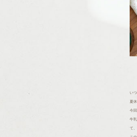
いつ
夏休
今回
牛
て、