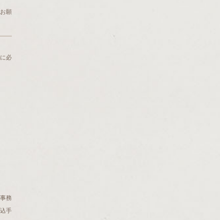
をお願
に必
r事務
振込手