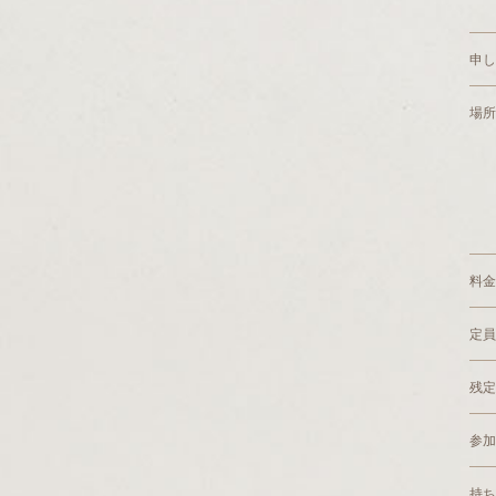
申し
場所
料金
定員
残定
参加
持ち