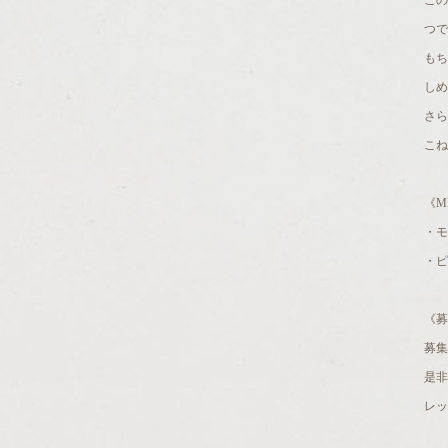
こ
つで
も
しめ
さら
こね
《M
・モ
・ピ
《募
募集
是非
レッ