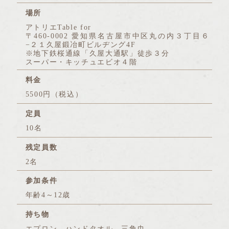
場所
アトリエTable for
〒460-0002 愛知県名古屋市中区丸の内３丁目６
−２１久屋鍛冶町ビルヂング4F
※地下鉄桜通線「久屋大通駅」徒歩３分
スーパー・キッチュエビオ４階
料金
5500円（税込）
定員
10名
残定員数
2名
参加条件
年齢4～12歳
持ち物
エプロン、ハンドタオル、三角巾、